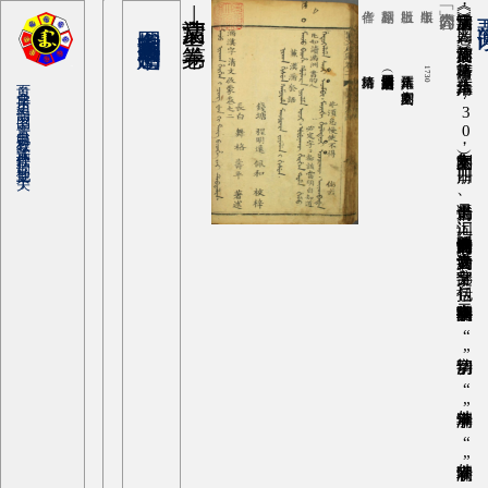
清文启蒙|第二卷
清雍正八年 宏文阁刻本
1730