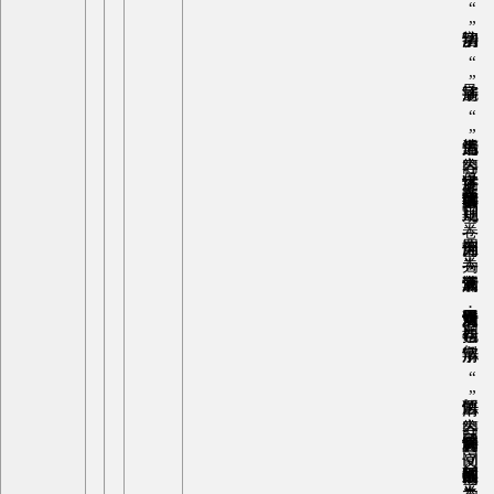
《满汉字清文启蒙》，四卷，简称《清文启蒙》，清舞格著，清雍正八年（1730年）宏文阁刻本，四册。 是书为语音、词汇、语法合为一体的满汉文对照辞书，卷一为满文语音、文字部分，包括“满洲十二字头单字联字指南”、“切韵清字”、“满洲外单字”、“满洲外联字”、“清字切韵法”、“异施清字”、“清书运笔先后”等内容，讲述满文字母、音节字及汉文切音字的正读、正写规则。卷二、四为词汇部分，卷二为“兼汉满洲套话”，是满汉文对照日常用语；卷四包括“清字辨似”、“清语解似”等内容，解释了满文同音词、同义词、同形词等的细微区别。卷三为“清文助语虚字”，是语法部分，解释满文虚字的接续规则、语法意义等，包括格助词、动词时、式、态、体等形态变化以及连词、后置词、语气词、动名词、副词等。该书是清代成书最早、讲述最全面详细、例句最多的满文语法辞书，也是初学满文者入门的启蒙教科书。