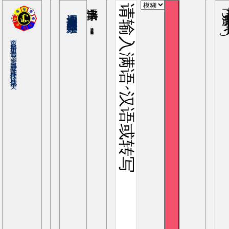
满语字典
ᡩᠠᡳ
输入满语、罗马转写或中文查询