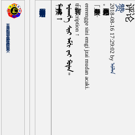
ᠮᠠᠨᠵᡠ →
ᡝᡵᡝᠨᡤᡤᡝ ᠰᡳᠨᡳ ᡝᠮᡤᡳ ᠵᠠᡳ ᠮᡠᡩᡝᠨ᠉
transcription ↑
ererengge sini emgi jzai mudan acaki.
中文 ↑
希望再见到您。
2018-08-16 17:29:02 by
赞
评论
ᡠᠯᠠᠨ