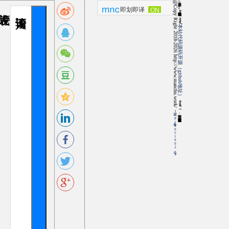
@
C
o
p
y
i
g
h
t
2
0
1
8
-
2
0
2
6
h
t
t
p
:
/
/
w
w
w
.
m
a
n
c
h
u
.
w
o
r
k
/
chrome
即划即译
ON
OFF
ᠮᠠᠨᠵᡠ ᡤᡳᠰᡠᠨ
R
本站代码源码开源（github地址）
ᠮᠠᠨᠵᡠ →
浙ICP备19051902号-3
满族空间，是学习满族语言交流空间